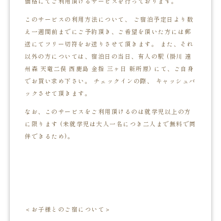
価格にてご利用頂けるサービスを行っております。
このサービスの利用方法について、 ご宿泊予定日より数
え一週間前までにご予約頂き、ご希望を頂いた方には郵
送にてフリー切符をお送りさせて頂きます。 また、それ
以外の方については、宿泊日の当日、有人の駅 (掛川 遠
州森 天竜二俣 西鹿島 金指 三ヶ日 新所原) にて、ご自身
でお買い求め下さい。 チェックインの際、 キャッシュバ
ックさせて頂きます。
なお、このサービスをご利用頂けるのは就学児以上の方
に限ります (未就学児は大人一名につき二人まで無料で同
伴できるため)。
＜お子様とのご宿について＞