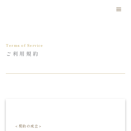
内
容
を
ス
キ
ッ
Terms of Service
プ
ご利用規約
＜契約の成立＞