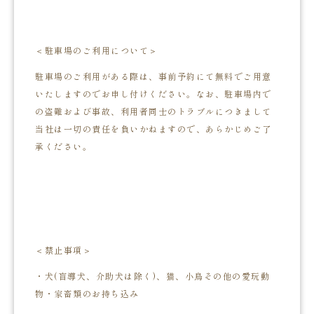
＜駐車場のご利用について＞
駐車場のご利用がある際は、事前予約にて無料でご用意
いたしますのでお申し付けください。なお、駐車場内で
の盗難および事故、利用者同士のトラブルにつきまして
当社は一切の責任を負いかねますので、あらかじめご了
承ください。
＜禁止事項＞
・犬(盲導犬、介助犬は除く)、猫、小鳥その他の愛玩動
物・家畜類のお持ち込み