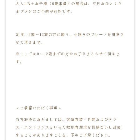
大人1名＋お子様（6歳未満）の場合は、平日おひとりさ
まプランのご予約が可能です。
朝食：6歳～12歳の方に限り、小盛りのプレートを用意さ
せて頂きます。
※ここでは0～12歳までの方をお子さまとさせて頂きま
す。
＜ご承諾いただく事項＞
当社施設におきましては、客室内装・外装およびテラ
ス・エントランスといった敷地内環境を修繕ないし改装
することがありますことを、予めご了承ください。