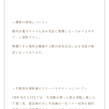
＜煙草の利用について＞
館内は電子タバコも含め完全に禁煙となっておりますの
で、ご容赦下さい。
喫煙できる場所は隣接する駅の改札付近にある灰皿の周
辺となっております。
＜天竜浜名湖鉄道のフリーパスチケットについて＞
INN MY LIFEでは、天浜線を使った旅を気軽に楽しん
で頂く為、宿泊者の方に天浜線の一日フリー切符を割引