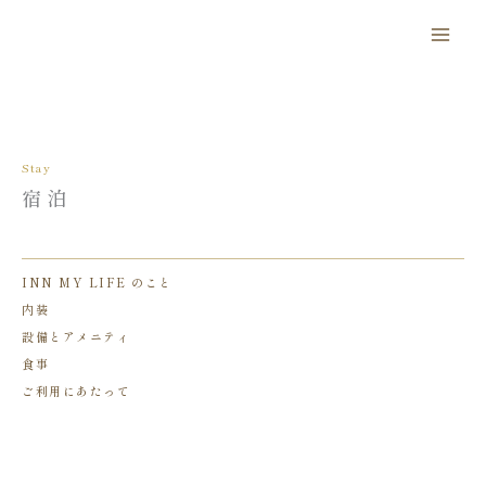
内
容
を
ス
キ
ッ
Stay
プ
宿泊
INN MY LIFE のこと
内装
設備とアメニティ
食事
ご利用にあたって