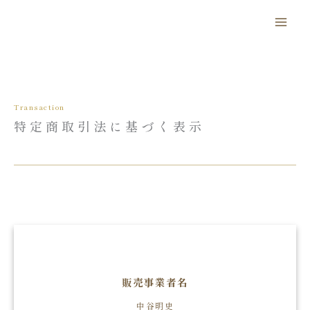
内
容
を
ス
キ
ッ
Transaction
プ
特定商取引法に基づく表示
販売事業者名
中谷明史